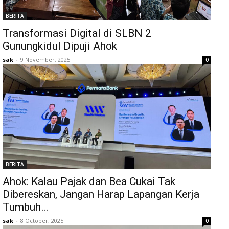
BERITA
Transformasi Digital di SLBN 2
Gunungkidul Dipuji Ahok
sak
-
9 November, 2025
0
BERITA
Ahok: Kalau Pajak dan Bea Cukai Tak
Dibereskan, Jangan Harap Lapangan Kerja
Tumbuh…
sak
-
8 October, 2025
0