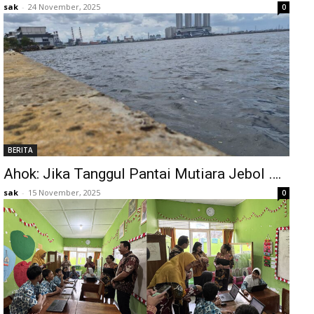
sak
-
24 November, 2025
0
BERITA
Ahok: Jika Tanggul Pantai Mutiara Jebol ….
sak
-
15 November, 2025
0