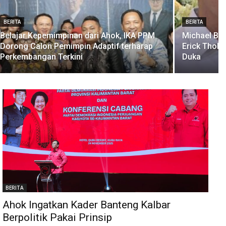
BERITA
BERITA
Belajar Kepemimpinan dari Ahok, IKA PPM
Michael Ba
Dorong Calon Pemimpin Adaptif terharap
Erick Thohi
Perkembangan Terkini
Duka
BERITA
Ahok Ingatkan Kader Banteng Kalbar
Berpolitik Pakai Prinsip