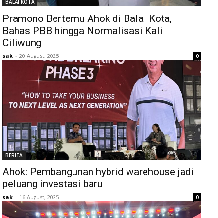
BALAI KOTA
Pramono Bertemu Ahok di Balai Kota,
Bahas PBB hingga Normalisasi Kali
Ciliwung
sak
-
20 August, 2025
0
BERITA
Ahok: Pembangunan hybrid warehouse jadi
peluang investasi baru
sak
-
16 August, 2025
0