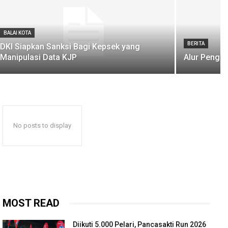
BALAI KOTA
BERITA
DKI Siapkan Sanksi Bagi Kepsek yang
Manipulasi Data KJP
Alur Penggu
No posts to display
MOST READ
Diikuti 5.000 Pelari, Pancasakti Run 2026