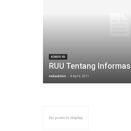
KOMISI VII
RUU Tentang Informasi
redadmin
-
4 April, 2011
No posts to display