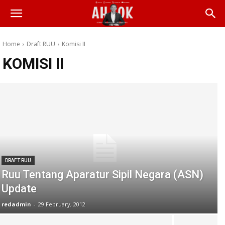
Home
Draft RUU
Komisi II
KOMISI II
DRAFT RUU
Ruu Tentang Aparatur Sipil Negara (ASN)
Update
redadmin
-
29 February, 2012