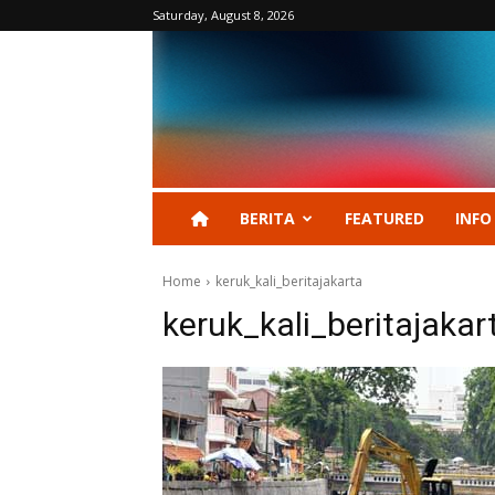
Saturday, August 8, 2026
BERITA
FEATURED
INFO
Home
keruk_kali_beritajakarta
keruk_kali_beritajakar