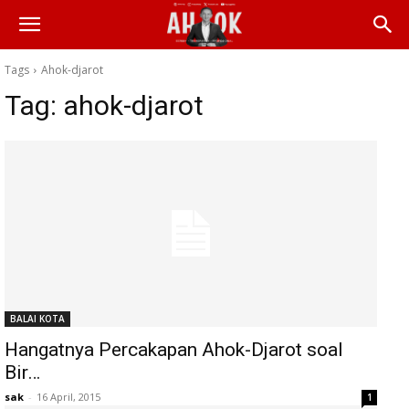
Tags
Ahok-djarot
Tag:
ahok-djarot
BALAI KOTA
Hangatnya Percakapan Ahok-Djarot soal
Bir…
sak
-
16 April, 2015
1