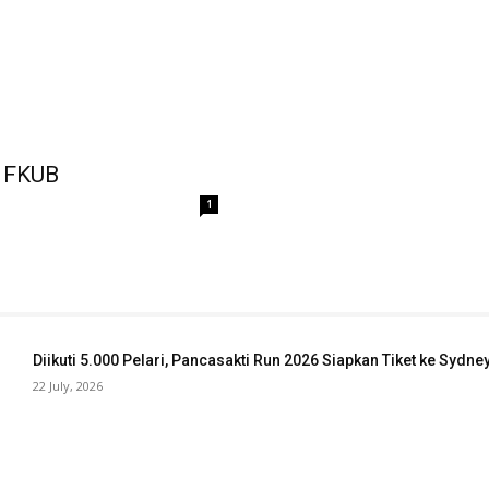
i FKUB
1
Diikuti 5.000 Pelari, Pancasakti Run 2026 Siapkan Tiket ke Sydn
22 July, 2026