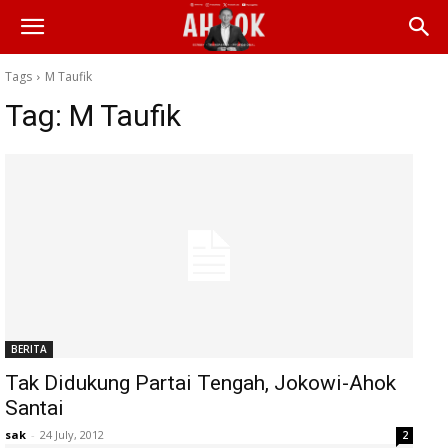
Tags
M Taufik
Tag:
M Taufik
BERITA
Tak Didukung Partai Tengah, Jokowi-Ahok
Santai
sak
-
24 July, 2012
2