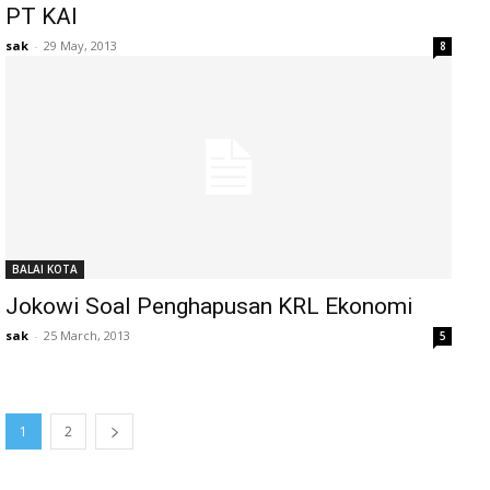
PT KAI
sak
-
29 May, 2013
8
BALAI KOTA
Jokowi Soal Penghapusan KRL Ekonomi
sak
-
25 March, 2013
5
1
2