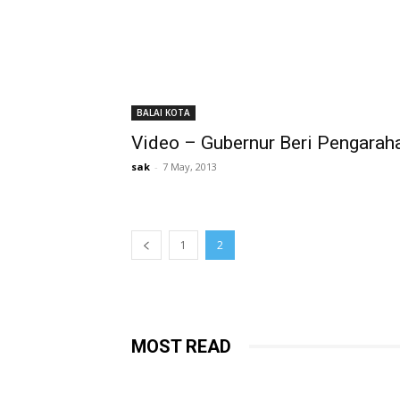
BALAI KOTA
Video – Gubernur Beri Pengara
sak
-
7 May, 2013
1
2
MOST READ