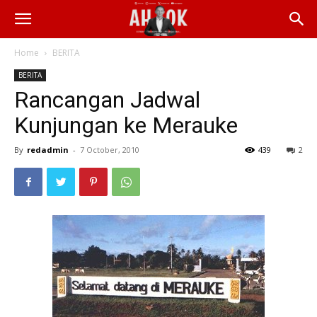
Home
BERITA
BERITA
Rancangan Jadwal
Kunjungan ke Merauke
By
redadmin
-
7 October, 2010
439
2