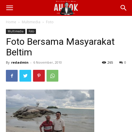
Home
Multimedia
Foto
Multimedia
Foto
Foto Bersama Masyarakat
Beltim
By
redadmin
-
6 November, 2010
265
0