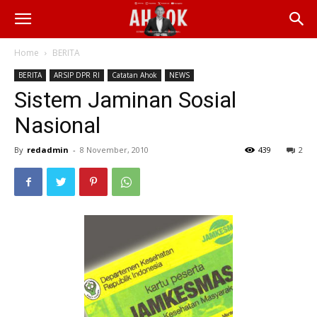
Home
BERITA
BERITA
ARSIP DPR RI
Catatan Ahok
NEWS
Sistem Jaminan Sosial
Nasional
By
redadmin
-
8 November, 2010
439
2