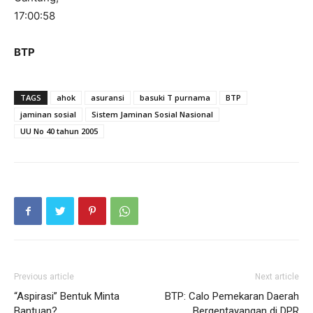
17:00:58
BTP
TAGS
ahok
asuransi
basuki T purnama
BTP
jaminan sosial
Sistem Jaminan Sosial Nasional
UU No 40 tahun 2005
Previous article
Next article
“Aspirasi” Bentuk Minta
BTP: Calo Pemekaran Daerah
Bantuan?
Bergentayangan di DPR