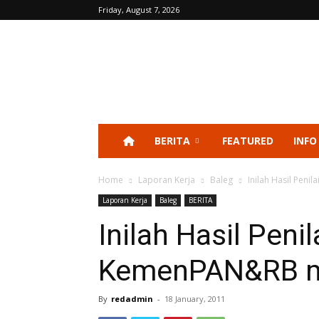
Friday, August 7, 2026
BERITA
FEATURED
INFO
Home
Laporan Kerja
Baleg
Inilah Hasil Pen
Laporan Kerja
Baleg
BERITA
Inilah Hasil Peni
KemenPAN&RB me
By
redadmin
-
18 January, 2011