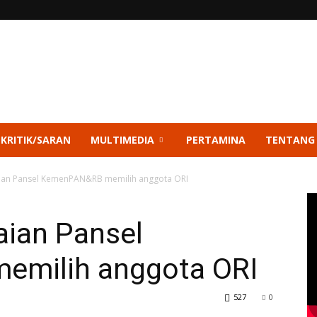
 KRITIK/SARAN
MULTIMEDIA
PERTAMINA
TENTANG
ilaian Pansel KemenPAN&RB memilih anggota ORI
laian Pansel
milih anggota ORI
527
0