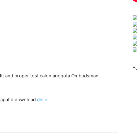
T
 fit and proper test calon anggota Ombudsman
 dapat didownload
disini