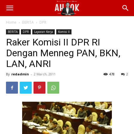
Home
BERITA
DPR
BERITA
DPR
Laporan Kerja
Komisi II
Raker Komisi II DPR RI
Dengan Menneg PAN, BKN,
LAN, ANRI
By
redadmin
-
2 March, 2011
478
2