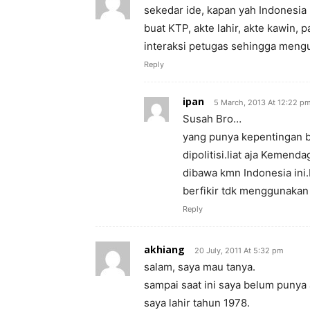
sekedar ide, kapan yah Indonesia 
buat KTP, akte lahir, akte kawin, 
interaksi petugas sehingga mengu
Reply
ipan
5 March, 2013 At 12:22 p
Susah Bro…
yang punya kepentingan 
dipolitisi.liat aja Kemen
dibawa kmn Indonesia ini
berfikir tdk menggunakan 
Reply
akhiang
20 July, 2011 At 5:32 pm
salam, saya mau tanya.
sampai saat ini saya belum punya 
saya lahir tahun 1978.