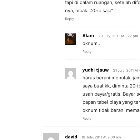
tapi di dalam ruangan, setelah difo
nya, mbak…20rb saja”
Reply
Alam
20 July, 2011 At 1:22 pm
oknum..
Reply
yudhi tjauw
21 July, 2011 At
harus berani menolak. jan
saya buat kk, diminta 20ri
usah bayar/gratis. Bayar 
papan tabel biaya yang te
oknum tidak berani memak
Reply
david
18 July, 2011 At 9:00 am