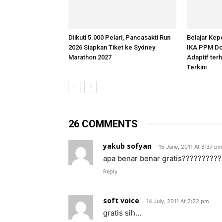
Diikuti 5.000 Pelari, Pancasakti Run
Belajar Kep
2026 Siapkan Tiket ke Sydney
IKA PPM Do
Marathon 2027
Adaptif te
Terkini
26 COMMENTS
yakub sofyan
15 June, 2011 At 8:37 p
apa benar benar gratis?????????
Reply
soft voice
14 July, 2011 At 2:22 pm
gratis sih…