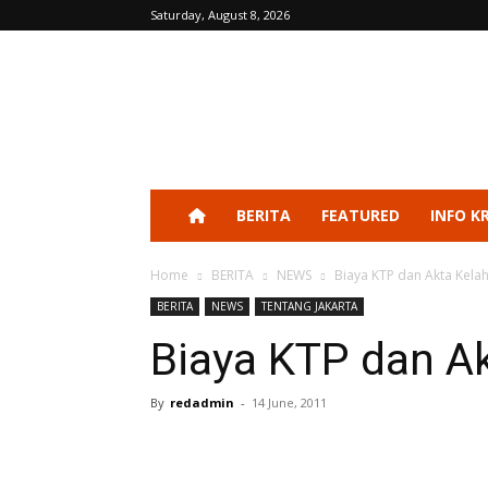
Saturday, August 8, 2026
BERITA
FEATURED
INFO K
Home
BERITA
NEWS
Biaya KTP dan Akta Kelah
BERITA
NEWS
TENTANG JAKARTA
Biaya KTP dan Ak
By
redadmin
-
14 June, 2011