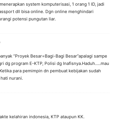
menerapkan system komputerisasi, 1 orang 1 ID, jadi
passport dll bisa online. Dgn online menghindari
rangi potensi pungutan liar.
m
banyak “Proyek Besar=Bagi-Bagi Besar”apalagi sampe
dagri dg program E-KTP, Polisi dg Inafisnya.Haduh…..mau
.Ketika para pemimpin dn pembuat kebijakan sudah
hati nurani.
akte kelahiran indonesia, KTP ataupun KK.