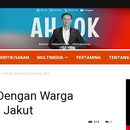
 KRITIK/SARAN
MULTIMEDIA
PERTAMINA
TENTANG
 Warga Kampung Beting, Jakut
Dengan Warga
 Jakut
414
0