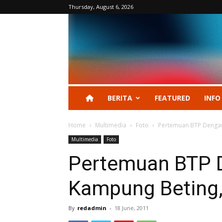
Thursday, August 6, 2026
BERITA
FEATURED
INFO
Home
Multimedia
Foto
Pertemuan BTP Dengan
Multimedia
Foto
Pertemuan BTP 
Kampung Beting,
By
redadmin
-
18 June, 2011