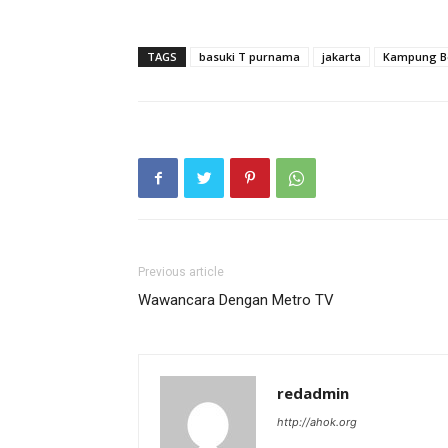
TAGS
basuki T purnama
jakarta
Kampung Be
Previous article
Wawancara Dengan Metro TV
redadmin
http://ahok.org