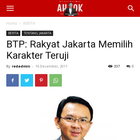
Home
BERITA
BERITA
TENTANG JAKARTA
BTP: Rakyat Jakarta Memilih
Karakter Teruji
By
redadmin
-
16 December, 2011
337
0