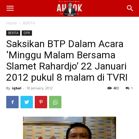
Home
BERITA
BERITA
DPR
Saksikan BTP Dalam Acara
‘Minggu Malam Bersama
Slamet Rahardjo’ 22 Januari
2012 pukul 8 malam di TVRI
By
iqbal
-
18 January, 2012
483
1