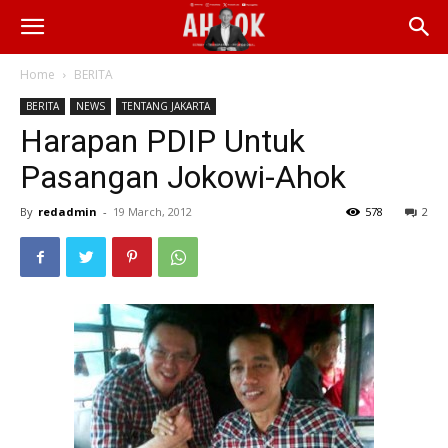
Home
BERITA
BERITA
NEWS
TENTANG JAKARTA
Harapan PDIP Untuk
Pasangan Jokowi-Ahok
By
redadmin
-
19 March, 2012
578
2