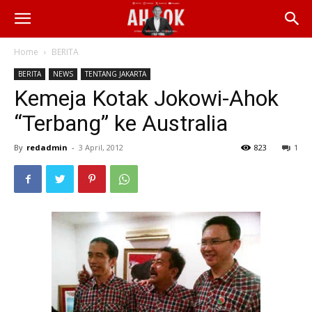
Home
BERITA
BERITA
NEWS
TENTANG JAKARTA
Kemeja Kotak Jokowi-Ahok
“Terbang” ke Australia
By
redadmin
-
3 April, 2012
823
1