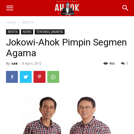
Home
BERITA
BERITA
NEWS
TENTANG JAKARTA
Jokowi-Ahok Pimpin Segmen
Agama
By
sak
-
8 April, 2012
466
1