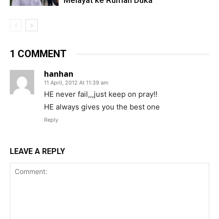
Melayat ke Rumah Duka
1 COMMENT
hanhan
11 April, 2012 At 11:39 am
HE never fail,,,just keep on pray!!
HE always gives you the best one
Reply
LEAVE A REPLY