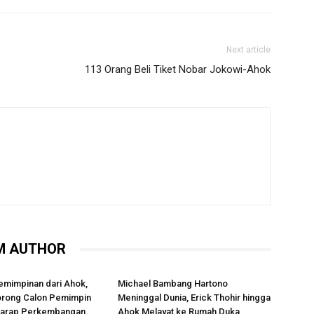
Next article
113 Orang Beli Tiket Nobar Jokowi-Ahok
M AUTHOR
emimpinan dari Ahok,
Michael Bambang Hartono
rong Calon Pemimpin
Meninggal Dunia, Erick Thohir hingga
rharap Perkembangan
Ahok Melayat ke Rumah Duka