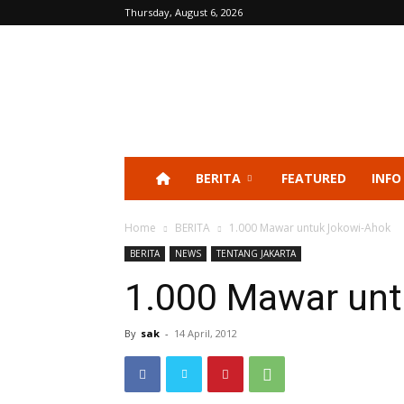
Thursday, August 6, 2026
BERITA
FEATURED
INFO
Home
BERITA
1.000 Mawar untuk Jokowi-Ahok
BERITA
NEWS
TENTANG JAKARTA
1.000 Mawar un
By
sak
-
14 April, 2012