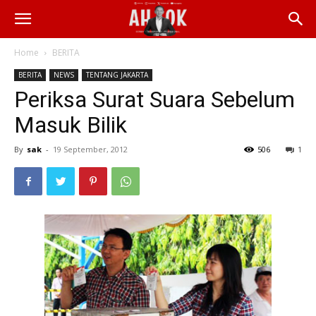
Home
BERITA
BERITA
NEWS
TENTANG JAKARTA
Periksa Surat Suara Sebelum
Masuk Bilik
By
sak
-
19 September, 2012
506
1