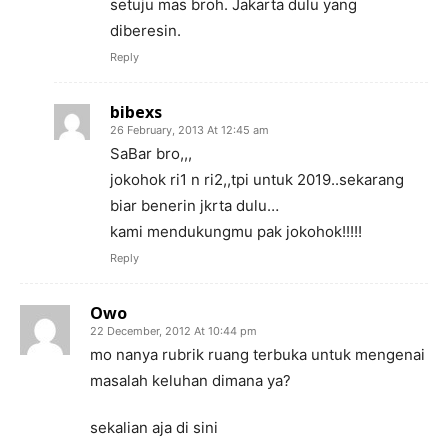
setuju mas broh. Jakarta dulu yang
diberesin.
Reply
bibexs
26 February, 2013 At 12:45 am
SaBar bro,,,
jokohok ri1 n ri2,,tpi untuk 2019..sekarang
biar benerin jkrta dulu…
kami mendukungmu pak jokohok!!!!!
Reply
Owo
22 December, 2012 At 10:44 pm
mo nanya rubrik ruang terbuka untuk mengenai
masalah keluhan dimana ya?
sekalian aja di sini