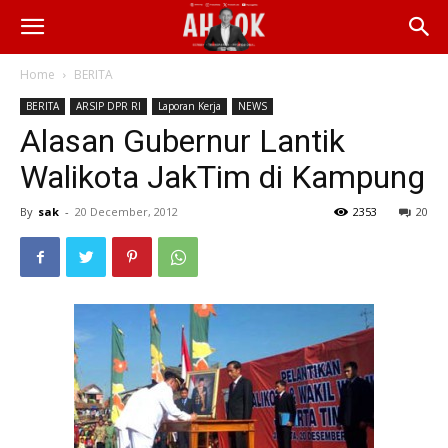
Home
BERITA
BERITA
ARSIP DPR RI
Laporan Kerja
NEWS
Alasan Gubernur Lantik
Walikota JakTim di Kampung
By
sak
-
20 December, 2012
2353
20