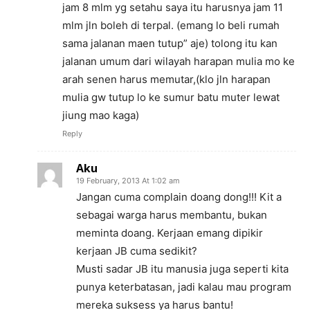
jam 8 mlm yg setahu saya itu harusnya jam 11
mlm jln boleh di terpal. (emang lo beli rumah
sama jalanan maen tutup” aje) tolong itu kan
jalanan umum dari wilayah harapan mulia mo ke
arah senen harus memutar,(klo jln harapan
mulia gw tutup lo ke sumur batu muter lewat
jiung mao kaga)
Reply
Aku
19 February, 2013 At 1:02 am
Jangan cuma complain doang dong!!! Kit a
sebagai warga harus membantu, bukan
meminta doang. Kerjaan emang dipikir
kerjaan JB cuma sedikit?
Musti sadar JB itu manusia juga seperti kita
punya keterbatasan, jadi kalau mau program
mereka suksess ya harus bantu!