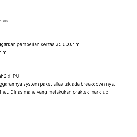
59 am
garkan pembelian kertas 35.000/rim
rim
ah2 di PU)
ggarannya system paket alias tak ada breakdown nya.
erlihat, Dinas mana yang melakukan praktek mark-up.