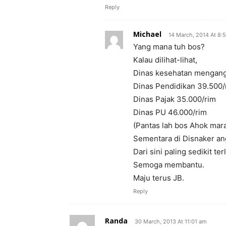
Reply
Michael
14 March, 2014 At 8:
Yang mana tuh bos?
Kalau dilihat-lihat,
Dinas kesehatan mengang
Dinas Pendidikan 39.500/
Dinas Pajak 35.000/rim
Dinas PU 46.000/rim
(Pantas lah bos Ahok mar
Sementara di Disnaker an
Dari sini paling sedikit t
Semoga membantu.
Maju terus JB.
Reply
Randa
30 March, 2013 At 11:01 am