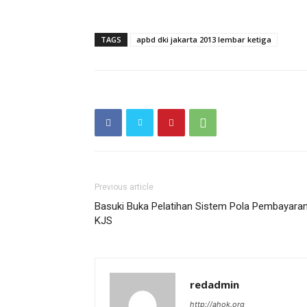
TAGS
apbd dki jakarta 2013 lembar ketiga
Previous article
Basuki Buka Pelatihan Sistem Pola Pembayara
KJS
redadmin
http://ahok.org