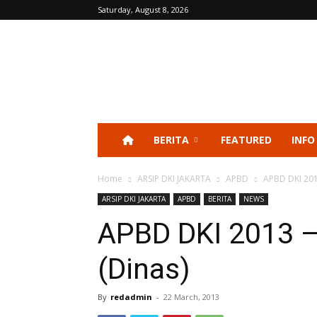
Saturday, August 8, 2026
BERITA
FEATURED
INFO
Home
ARSIP DKI JAKARTA
APBD
APBD DKI 201
ARSIP DKI JAKARTA
APBD
BERITA
NEWS
APBD DKI 2013 –
(Dinas)
By
redadmin
-
22 March, 2013