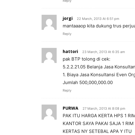
Reply
jorgi
22 March, 2013 At 6:51 pm
mantaaaop kita dukung trus perj
Reply
hattori
23 March, 2013 At 6:35 am
pak BTP tolong di cek:
5.2.2.21.05 Belanja Jasa Konsult
1. Biaya Jasa Konsultansi Even O
Jumlah 500,000,000.00
Reply
PURWA
27 March, 2013 At 8:08 pm
PAK ITU HARGA KERTA HPS 1 RI
KANTOR SAYA PAKAI SAJA 1 RIM 
KERTAS NY SETEBAL APA Y ITU