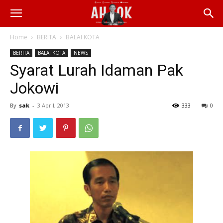
Home
BERITA
BALAI KOTA
BERITA
BALAI KOTA
NEWS
Syarat Lurah Idaman Pak
Jokowi
By
sak
-
3 April, 2013
333
0