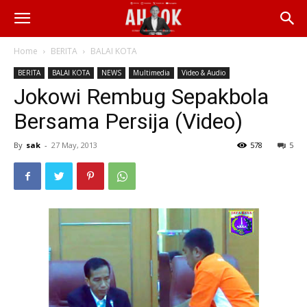
Home
BERITA
BALAI KOTA
BERITA
BALAI KOTA
NEWS
Multimedia
Video & Audio
Jokowi Rembug Sepakbola
Bersama Persija (Video)
By
sak
-
27 May, 2013
578
5