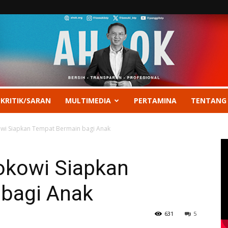
 KRITIK/SARAN
MULTIMEDIA
PERTAMINA
TENTANG
owi Siapkan Tempat Bermain bagi Anak
Jokowi Siapkan
bagi Anak
631
5