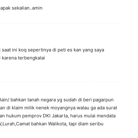
apak sekalian..amin
saat ini koq sepertinya di peti es kan yang saya
i karena terbengkalai
ain/ bahkan tanah negara yg sudah di beri pagarpun
r dan di klaim milik nenek moyangnya walau ga ada surat
ian hukum pemprov DKI Jakarta, harus mulai mendata
W,Lurah,Camat bahkan Walikota, tapi diam seribu