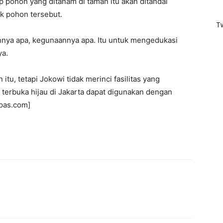
ap pohon yang ditanam di taman itu akan ditandai
k pohon tersebut.
T
nnya apa, kegunaannya apa. Itu untuk mengedukasi
ya.
 itu, tetapi Jokowi tidak merinci fasilitas yang
terbuka hijau di Jakarta dapat digunakan dengan
pas.com]