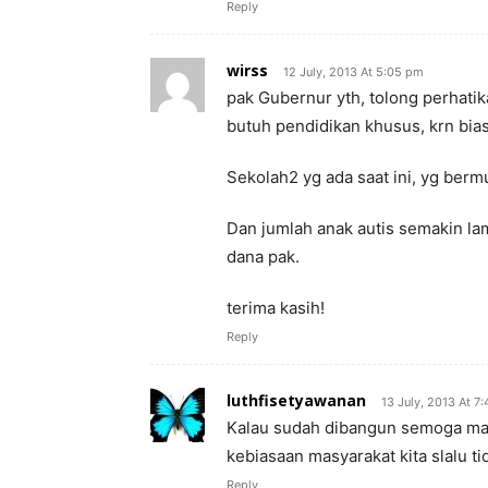
Reply
wirss
12 July, 2013 At 5:05 pm
pak Gubernur yth, tolong perhati
butuh pendidikan khusus, krn bia
Sekolah2 yg ada saat ini, yg berm
Dan jumlah anak autis semakin l
dana pak.
terima kasih!
Reply
luthfisetyawanan
13 July, 2013 At 7
Kalau sudah dibangun semoga ma
kebiasaan masyarakat kita slalu t
Reply