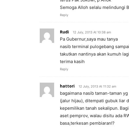
Semoga Alloh selalu melindungi B
Reply
Rudi
12 July, 2013 At 10:38 am
Pa Gubernur,saya mau tanya
nasib terminal pulogebang sampai 
takutkan nantinya akan kumuh lag
terima kasih
Reply
hattori
12 July, 2013 At 11:32 am
bagaimana nasib taman-taman yg l
(jalur hijau), ditempati gubuk lia
kepemilikan tanah sekalipun. Bag
aset pemprov, walau disitu ada R
basa,terkesan pembiaran!?