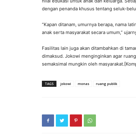
nilai edukasi untuk anak dan keluarga. Seti
dengan penanda khusus tentang seluk-belu
“Kapan ditanam, umurnya berapa, nama lati
anak serta masyarakat secara umum,” ujarn
Fasilitas lain juga akan ditambahkan di taman
dimaksud. Jokowi menginginkan agar ruang 
semaksimal mungkin oleh masyarakat.[Kom
TAGS
jokowi
monas
ruang publik