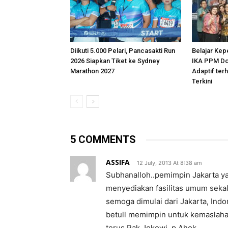
Diikuti 5.000 Pelari, Pancasakti Run
Belajar Kep
2026 Siapkan Tiket ke Sydney
IKA PPM Do
Marathon 2027
Adaptif te
Terkini
5 COMMENTS
ASSIFA
12 July, 2013 At 8:38 am
Subhanalloh..pemimpin Jakarta y
menyediakan fasilitas umum sekalig
semoga dimulai dari Jakarta, Ind
betull memimpin untuk kemaslaha
terus Pak Jokowi, p Ahok