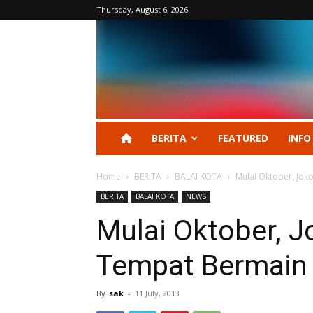
Thursday, August 6, 2026
BERITA
FEATURED
INFO
Home
BERITA
BALAI KOTA
Mulai Oktober, Jok
BERITA
BALAI KOTA
NEWS
Mulai Oktober, 
Tempat Bermain 
By
sak
-
11 July, 2013