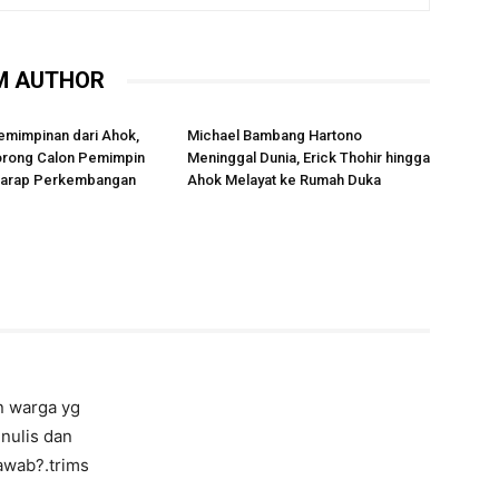
M AUTHOR
emimpinan dari Ahok,
Michael Bambang Hartono
rong Calon Pemimpin
Meninggal Dunia, Erick Thohir hingga
rharap Perkembangan
Ahok Melayat ke Rumah Duka
n warga yg
nulis dan
awab?.trims