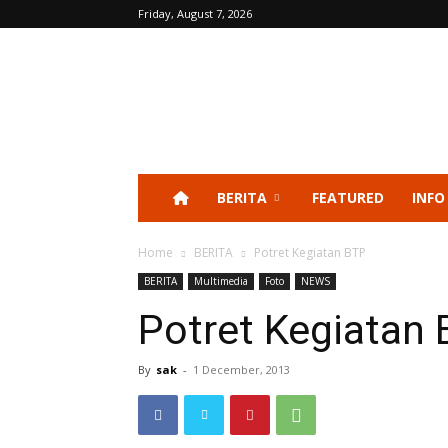
Friday, August 7, 2026
BERITA
FEATURED
INFO
Home
BERITA
Potret Kegiatan BTP
BERITA
Multimedia
Foto
NEWS
Potret Kegiatan
By
sak
-
1 December, 2013