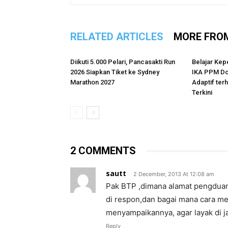
RELATED ARTICLES
MORE FRO
Diikuti 5.000 Pelari, Pancasakti Run
Belajar Kep
2026 Siapkan Tiket ke Sydney
IKA PPM Do
Marathon 2027
Adaptif te
Terkini
2 COMMENTS
sautt
2 December, 2013 At 12:08 am
Pak BTP ,dimana alamat pengdua
di respon,dan bagai mana cara me
menyampaikannya, agar layak di j
Reply