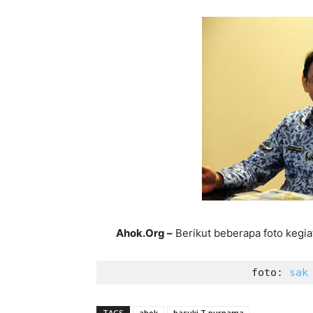
Ahok.Org –
Berikut beberapa foto kegia
foto: 
sak
TAGS
ahok
basuki T purnama