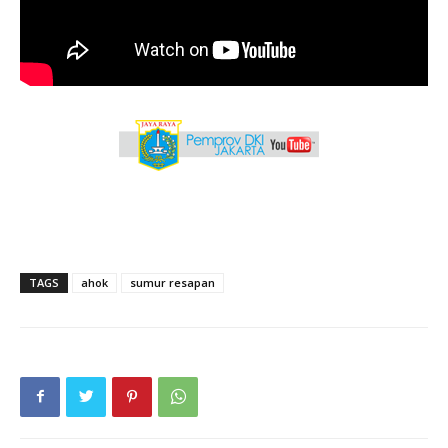
TAGS
ahok
sumur resapan