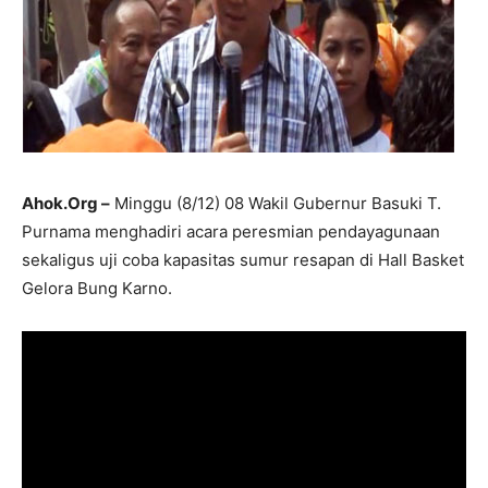
Ahok.Org –
Minggu (8/12) 08 Wakil Gubernur Basuki T.
Purnama menghadiri acara peresmian pendayagunaan
sekaligus uji coba kapasitas sumur resapan di Hall Basket
Gelora Bung Karno.