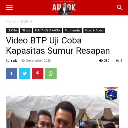
Home
BERITA
BERITA
NEWS
TENTANG JAKARTA
Multimedia
Video & Audio
Video BTP Uji Coba
Kapasitas Sumur Resapan
By
sak
-
10 December, 2013
380
1