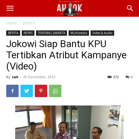
Home
BERITA
BERITA
NEWS
TENTANG JAKARTA
Multimedia
Video & Audio
Jokowi Siap Bantu KPU
Tertibkan Atribut Kampanye
(Video)
By
sak
-
20 December, 2013
312
0