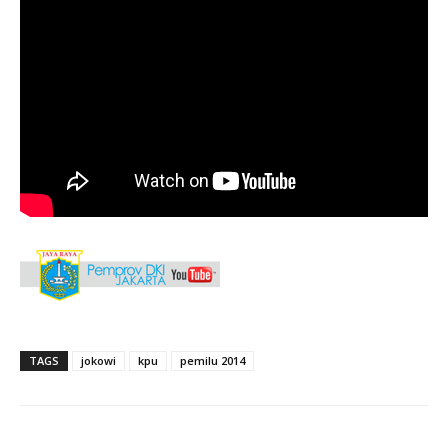
TAGS
jokowi
kpu
pemilu 2014