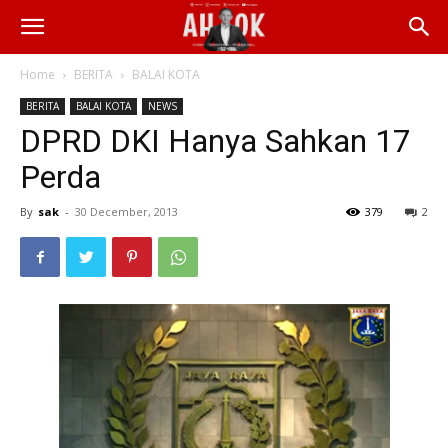
Home
BERITA
BALAI KOTA
BERITA
BALAI KOTA
NEWS
DPRD DKI Hanya Sahkan 17
Perda
By
sak
-
30 December, 2013
379
2