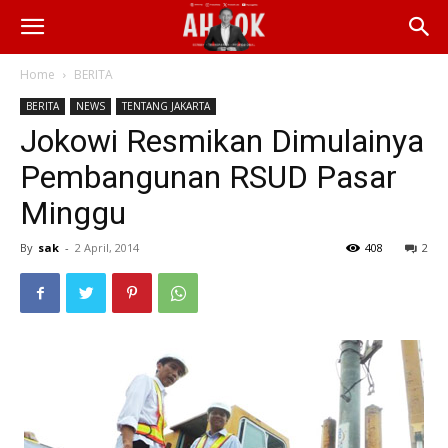
Home
BERITA
BERITA
NEWS
TENTANG JAKARTA
Jokowi Resmikan Dimulainya
Pembangunan RSUD Pasar
Minggu
By
sak
-
2 April, 2014
408
2