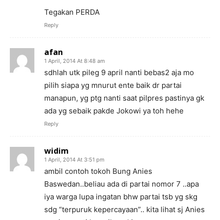
Tegakan PERDA
Reply
afan
1 April, 2014 At 8:48 am
sdhlah utk pileg 9 april nanti bebas2 aja mo
pilih siapa yg mnurut ente baik dr partai
manapun, yg ptg nanti saat pilpres pastinya gk
ada yg sebaik pakde Jokowi ya toh hehe
Reply
widim
1 April, 2014 At 3:51 pm
ambil contoh tokoh Bung Anies
Baswedan..beliau ada di partai nomor 7 ..apa
iya warga lupa ingatan bhw partai tsb yg skg
sdg “terpuruk kepercayaan”.. kita lihat sj Anies