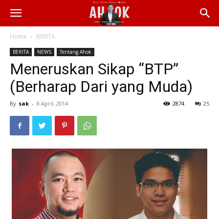
Home
BERITA
BERITA
NEWS
Tentang Ahok
Meneruskan Sikap “BTP”
(Berharap Dari yang Muda)
By
sak
-
8 April, 2014
2874
25