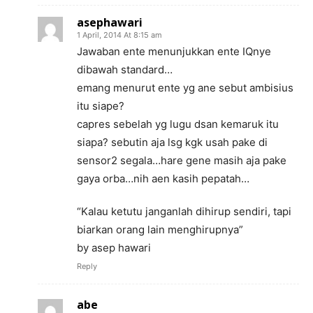
asephawari
1 April, 2014 At 8:15 am
Jawaban ente menunjukkan ente IQnye
dibawah standard…
emang menurut ente yg ane sebut ambisius
itu siape?
capres sebelah yg lugu dsan kemaruk itu
siapa? sebutin aja lsg kgk usah pake di
sensor2 segala…hare gene masih aja pake
gaya orba…nih aen kasih pepatah…
“Kalau ketutu janganlah dihirup sendiri, tapi
biarkan orang lain menghirupnya”
by asep hawari
Reply
abe