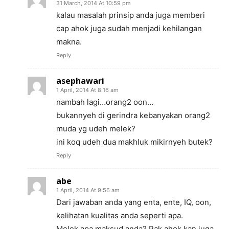
31 March, 2014 At 10:59 pm
kalau masalah prinsip anda juga memberi
cap ahok juga sudah menjadi kehilangan
makna.
Reply
asephawari
1 April, 2014 At 8:16 am
nambah lagi…orang2 oon…
bukannyeh di gerindra kebanyakan orang2
muda yg udeh melek?
ini koq udeh dua makhluk mikirnyeh butek?
Reply
abe
1 April, 2014 At 9:56 am
Dari jawaban anda yang enta, ente, IQ, oon,
kelihatan kualitas anda seperti apa.
Melek apa maksud anda? Pak ahok kan juga