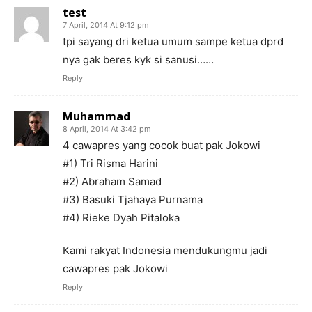
test
7 April, 2014 At 9:12 pm
tpi sayang dri ketua umum sampe ketua dprd
nya gak beres kyk si sanusi……
Reply
Muhammad
8 April, 2014 At 3:42 pm
4 cawapres yang cocok buat pak Jokowi
#1) Tri Risma Harini
#2) Abraham Samad
#3) Basuki Tjahaya Purnama
#4) Rieke Dyah Pitaloka
Kami rakyat Indonesia mendukungmu jadi
cawapres pak Jokowi
Reply