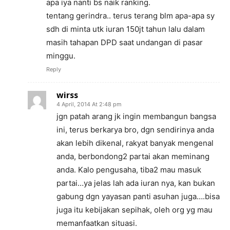
apa iya nanti bs naik ranking.
tentang gerindra.. terus terang blm apa-apa sy
sdh di minta utk iuran 150jt tahun lalu dalam
masih tahapan DPD saat undangan di pasar
minggu.
Reply
wirss
4 April, 2014 At 2:48 pm
jgn patah arang jk ingin membangun bangsa
ini, terus berkarya bro, dgn sendirinya anda
akan lebih dikenal, rakyat banyak mengenal
anda, berbondong2 partai akan meminang
anda. Kalo pengusaha, tiba2 mau masuk
partai…ya jelas lah ada iuran nya, kan bukan
gabung dgn yayasan panti asuhan juga….bisa
juga itu kebijakan sepihak, oleh org yg mau
memanfaatkan situasi.