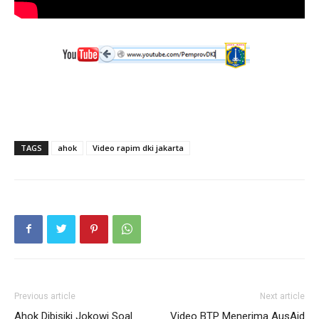
TAGS
ahok
Video rapim dki jakarta
Previous article
Next article
Ahok Dibisiki Jokowi Soal
Video BTP Menerima AusAid