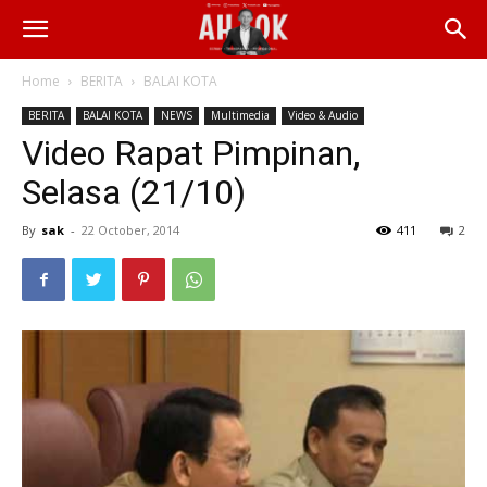
Home
BERITA
BALAI KOTA
BERITA
BALAI KOTA
NEWS
Multimedia
Video & Audio
Video Rapat Pimpinan,
Selasa (21/10)
By
sak
-
22 October, 2014
411
2