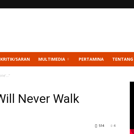
 KRITIK/SARAN
MULTIMEDIA
PERTAMINA
TENTANG
one’…”
Will Never Walk
514
4