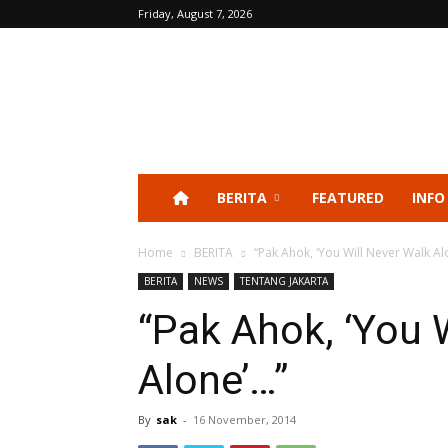
Friday, August 7, 2026
BERITA
FEATURED
INFO
Home
BERITA
“Pak Ahok, ‘You Will Never Walk Al
BERITA
NEWS
TENTANG JAKARTA
“Pak Ahok, ‘You 
Alone’…”
By
sak
-
16 November, 2014