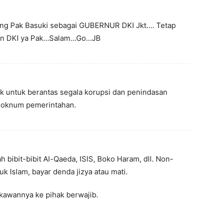
ng Pak Basuki sebagai GUBERNUR DKI Jkt…. Tetap
an DKI ya Pak…Salam…Go…JB
k untuk berantas segala korupsi dan penindasan
m-oknum pemerintahan.
h bibit-bibit Al-Qaeda, ISIS, Boko Haram, dll. Non-
uk Islam, bayar denda jizya atau mati.
-kawannya ke pihak berwajib.