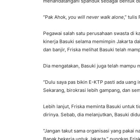
menandatangani spanduk sebagai bentuk d
“Pak Ahok,
you will never walk alone
,” tulis
Pegawai salah satu perusahaan swasta di k
kinerja Basuki selama memimpin Jakarta da
dan banjir, Friska melihat Basuki telah m
Dia mengatakan, Basuki juga telah mampu me
“Dulu saya pas bikin E-KTP pasti ada uang i
Sekarang, birokrasi lebih gampang, dan semu
Lebih lanjut, Friska meminta Basuki untuk 
dirinya. Sebab, dia melanjutkan, Basuki did
“Jangan takut sama organisasi yang pakai 
Bapak bekerja untuk Jakarta,” pungkas Fris