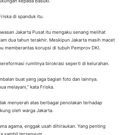
ukungan kepada Basuki.
 Friska di spanduk itu.
awasan Jakarta Pusat itu mengaku senang melihat
lam dua tahun terakhir. Meskipun Jakarta masih macet
ampu memberantas korupsi di tubuh Pemprov DKI.
reformasi rumitnya birokrasi seperti di kelurahan.
mbalan buat yang jaga bagian foto dan lainnya.
a melayani,” kata Friska.
tidak menyerah atas berbagai penolakan terhadap
ukung oleh warga Jakarta.
nama agama, enggak usah dihiraukan. Yang penting
ka sambil tersenyum.