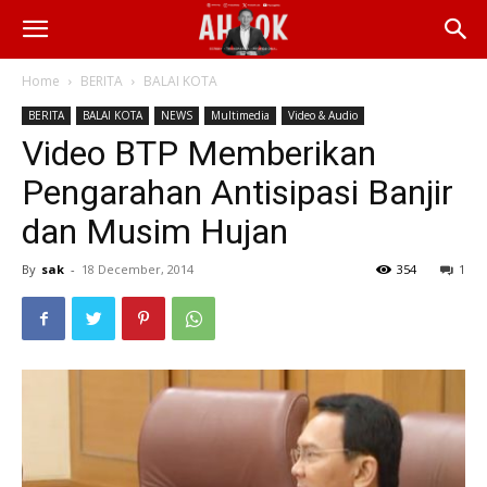
Home
BERITA
BALAI KOTA
BERITA
BALAI KOTA
NEWS
Multimedia
Video & Audio
Video BTP Memberikan
Pengarahan Antisipasi Banjir
dan Musim Hujan
By
sak
-
18 December, 2014
354
1