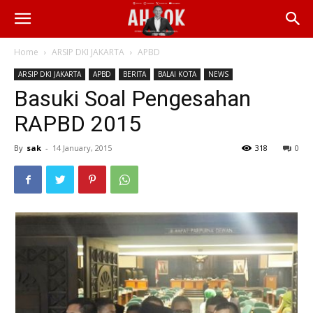
Home
ARSIP DKI JAKARTA
APBD
ARSIP DKI JAKARTA
APBD
BERITA
BALAI KOTA
NEWS
Basuki Soal Pengesahan
RAPBD 2015
By
sak
-
14 January, 2015
318
0