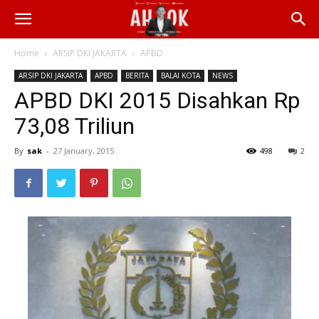
Home
ARSIP DKI JAKARTA
APBD
ARSIP DKI JAKARTA
APBD
BERITA
BALAI KOTA
NEWS
APBD DKI 2015 Disahkan Rp
73,08 Triliun
By
sak
-
27 January, 2015
498
2