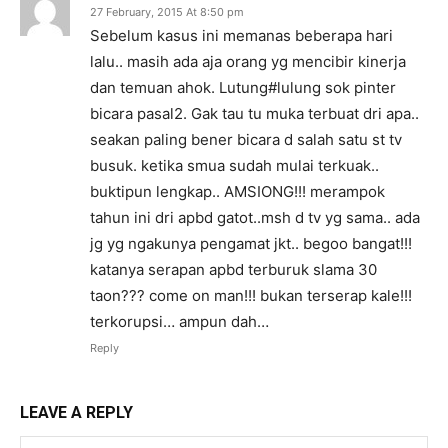
27 February, 2015 At 8:50 pm
Sebelum kasus ini memanas beberapa hari
lalu.. masih ada aja orang yg mencibir kinerja
dan temuan ahok. Lutung#lulung sok pinter
bicara pasal2. Gak tau tu muka terbuat dri apa..
seakan paling bener bicara d salah satu st tv
busuk. ketika smua sudah mulai terkuak..
buktipun lengkap.. AMSIONG!!! merampok
tahun ini dri apbd gatot..msh d tv yg sama.. ada
jg yg ngakunya pengamat jkt.. begoo bangat!!!
katanya serapan apbd terburuk slama 30
taon??? come on man!!! bukan terserap kale!!!
terkorupsi… ampun dah…
Reply
LEAVE A REPLY