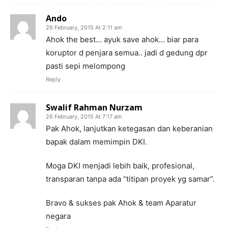
Ando
26 February, 2015 At 2:11 am
Ahok the best… ayuk save ahok… biar para
koruptor d penjara semua.. jadi d gedung dpr
pasti sepi melompong
Reply
Swalif Rahman Nurzam
26 February, 2015 At 7:17 am
Pak Ahok, lanjutkan ketegasan dan keberanian
bapak dalam memimpin DKI.
Moga DKI menjadi lebih baik, profesional,
transparan tanpa ada “titipan proyek yg samar”.
Bravo & sukses pak Ahok & team Aparatur
negara