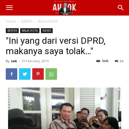
Home
BERITA
BALAI KOTA
BERITA
BALAI KOTA
NEWS
"Ini yang dari versi DPRD,
makanya saya tolak…"
By
sak
-
25 February, 2015
1849
24