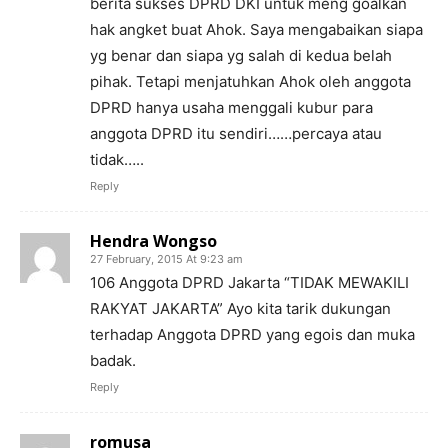
berita sukses DPRD DKI untuk meng goalkan
hak angket buat Ahok. Saya mengabaikan siapa
yg benar dan siapa yg salah di kedua belah
pihak. Tetapi menjatuhkan Ahok oleh anggota
DPRD hanya usaha menggali kubur para
anggota DPRD itu sendiri……percaya atau
tidak…..
Reply
Hendra Wongso
27 February, 2015 At 9:23 am
106 Anggota DPRD Jakarta “TIDAK MEWAKILI
RAKYAT JAKARTA” Ayo kita tarik dukungan
terhadap Anggota DPRD yang egois dan muka
badak.
Reply
romusa