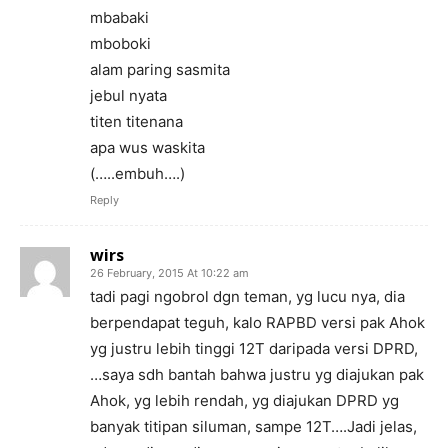
mbabaki
mboboki
alam paring sasmita
jebul nyata
titen titenana
apa wus waskita
(…..embuh….)
Reply
wirs
26 February, 2015 At 10:22 am
tadi pagi ngobrol dgn teman, yg lucu nya, dia
berpendapat teguh, kalo RAPBD versi pak Ahok
yg justru lebih tinggi 12T daripada versi DPRD,
…saya sdh bantah bahwa justru yg diajukan pak
Ahok, yg lebih rendah, yg diajukan DPRD yg
banyak titipan siluman, sampe 12T….Jadi jelas,