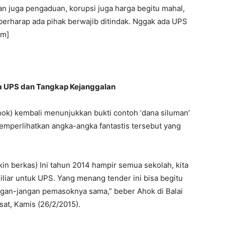
kan juga pengaduan, korupsi juga harga begitu mahal,
a berharap ada pihak berwajib ditindak. Nggak ada UPS
om]
a UPS dan Tangkap Kejanggalan
ok) kembali menunjukkan bukti contoh ‘dana siluman’
emperlihatkan angka-angka fantastis tersebut yang
kkin berkas) Ini tahun 2014 hampir semua sekolah, kita
iliar untuk UPS. Yang menang tender ini bisa begitu
i jangan-jangan pemasoknya sama,” beber Ahok di Balai
sat, Kamis (26/2/2015).