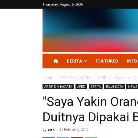
Thursday, August 6, 2026
BERITA
FEATURED
INFO
Home
ARSIP DKI JAKARTA
APBD
"Saya Yakin Or
ARSIP DKI JAKARTA
APBD
BERITA
BALAI KOTA
NEWS
"Saya Yakin Oran
Duitnya Dipakai 
By
sak
-
26 February, 2015