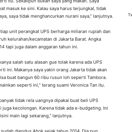
erti itu. Sekalipun bukan saya yang makan. Saya
masuk ke sini. Kalau saya harus terjungkal, tidak
T
aya, saya tidak menghancurkan nurani saya,” lanjutnya.
iap unit perangkat UPS berharga miliaran rupiah dan
ruh kelurahan/kecamatan di Jakarta Barat. Angka
4 tapi juga dalam anggaran tahun ini.
Makanya salah satu alasan gue tolak karena ada UPS
rti ini. Makanya saya yakin orang Jakarta tidak akan
n bisa buat bangun 60 ribu rusun loh seperti Tambora.
ainkan seperti ini,” terang suami Veronica Tan itu.
h banyak tidak rela uangnya dipakai buat beli UPS
mi juga kecolongan. Karena tidak ada e-budgeting. Ini
ini main lagi sekarang,” lanjutnya.
 sudah diendus Ahok sejak tahun 2014. Dia pun