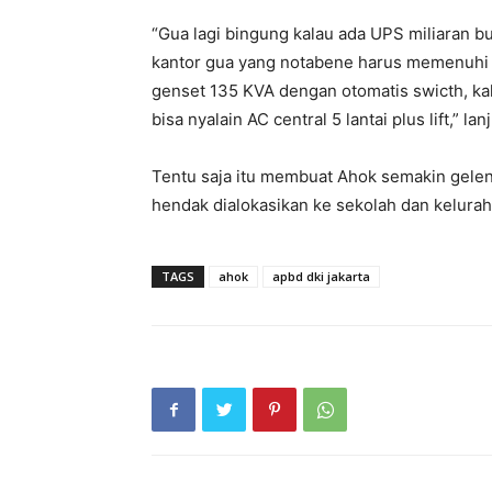
“Gua lagi bingung kalau ada UPS miliaran bu
kantor gua yang notabene harus memenuhi st
genset 135 KVA dengan otomatis swicth, kal
bisa nyalain AC central 5 lantai plus lift,” lan
Tentu saja itu membuat Ahok semakin gelen
hendak dialokasikan ke sekolah dan kelurah
TAGS
ahok
apbd dki jakarta