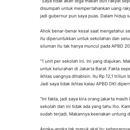
“Saya tidak akan tega makan duit rakyat sep
disumpah untuk mempertahankan uang rakyat 
jadi gubernur pun saya puas. Dalam hidup s
Ahok benar-benar kesal saat mengetahui set
itu diperuntukkan untuk sekolahan dan selu
siluman itu tak hanya muncul pada APBD 201
“1 unit per sekolah ini. Ini yang diajukan. 
untuk kelurahan di Jakarta Barat. Fakta sepe
ikhlas uangnya dihabisin. Itu Rp 12,1 triliu
Jadi saya tidak ikhlas kalau APBD DKI diperm
“Ini fakta, jadi saya kira orang jakarta masi
sekolah dan ini tidak ada yang tahu lho. Ka
sudah terjadi. Makannya keenakan untung dis
Angka-angka tak masuk akal itu sebenarnya