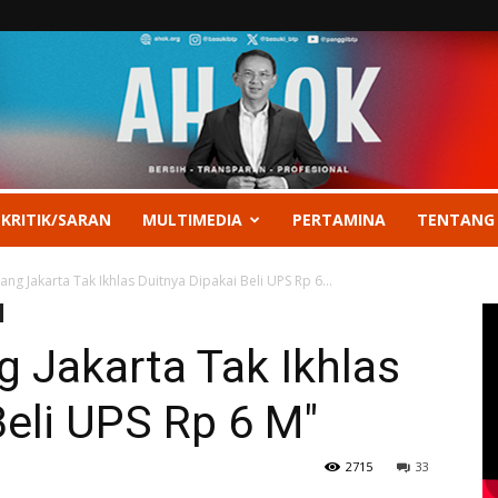
 KRITIK/SARAN
MULTIMEDIA
PERTAMINA
TENTANG
ang Jakarta Tak Ikhlas Duitnya Dipakai Beli UPS Rp 6...
g Jakarta Tak Ikhlas
Beli UPS Rp 6 M"
2715
33