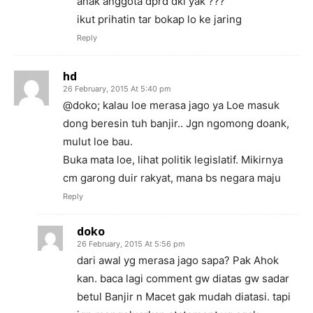
anak anggota dprd dki yak ???
ikut prihatin tar bokap lo ke jaring
Reply
hd
26 February, 2015 At 5:40 pm
@doko; kalau loe merasa jago ya Loe masuk
dong beresin tuh banjir.. Jgn ngomong doank,
mulut loe bau.
Buka mata loe, lihat politik legislatif. Mikirnya
cm garong duir rakyat, mana bs negara maju
Reply
doko
26 February, 2015 At 5:56 pm
dari awal yg merasa jago sapa? Pak Ahok
kan. baca lagi comment gw diatas gw sadar
betul Banjir n Macet gak mudah diatasi. tapi