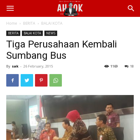
Home
BERITA
BALAI KOTA
BERITA
BALAI KOTA
NEWS
Tiga Perusahaan Kembali
Sumbang Bus
By
sak
-
26 February, 2015
1169
18