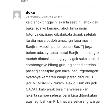
Reply
doko
26 February, 2015 At 5:24 pm
kalo ahok tinggalin jakarta saat ini. ahok gak
bakal ada yg kenang, ahok hnya ingin
fotonya dipajang dibalaikota doank setelah
itu dia masa bodoh amat. jgn lupa masih
Banjir n Macet, penambahan Bus Tj juga
belom ada. sy sadar betul Banjir n macet gak
mudah diatasi kadang yg sy gak suka ahok di
sombongnya bilang gunung sahari setelah
pasang sheetpile gak bakal banjir/genangan
nyatanya kemaren banjir parah dari 2013.
jadi MENDAGRI? rekam jejak di Gub dki jadi
CACAT. kalo ahok bisa menyelesaikan
jakarta sampe selesai baru bisa ditingkatan
atas lagi bahkan RI1. lihat aja sekarang warga