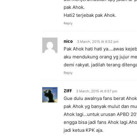
pak Ahok.
Hati2 terjebak pak Ahok.
Reply
nico
3 March, 2015 At 6:52 pm
Pak Ahok hati hati ya….awas keje
aku mendukung orang yg jujur m
demi rakyat. jadilah terang diten
Reply
ZIFF
3 March, 2015 At 6:57 pm
Gue dulu awalnya fans berat Ahok
pak Ahok yg banyak mulut dan mud
Ahok lagi…untuk urusan APBD 201
engga bisa jadi fans Ahok lagi.Aho
jadi ketua KPK aja.