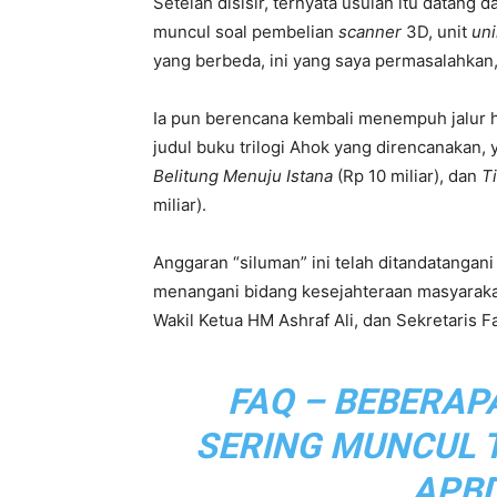
Setelah disisir, ternyata usulan itu datang 
muncul soal pembelian
scanner
3D, unit
uni
yang berbeda, ini yang saya permasalahkan,
Ia pun berencana kembali menempuh jalur 
judul buku trilogi Ahok yang direncanakan, 
Belitung Menuju Istana
(Rp 10 miliar), dan
T
miliar).
Anggaran “siluman” ini telah ditandatanga
menangani bidang kesejahteraan masyaraka
Wakil Ketua HM Ashraf Ali, dan Sekretaris F
FAQ – BEBERA
SERING MUNCUL 
APBD