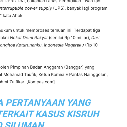
dari DPRD DKI, bukanlah Dinas Pendidikan. “Nah tadi
nterruptible power supply
(UPS), banyak lagi program
” kata Ahok.
hukum untuk memproses temuan ini. Terdapat tiga
yakni
Nekat Demi Rakyat
(senilai Rp 10 miliar),
Dari
ionghoa Keturunanku, Indonesia Negaraku
(Rp 10
ni oleh Pimpinan Badan Anggaran (Banggar) yang
t Mohamad Taufik, Ketua Komisi E Pantas Nainggolan,
ahmi Zulfikar. [Kompas.com]
PA PERTANYAAN YANG
TERKAIT KASUS KISRUH
 SILUMAN