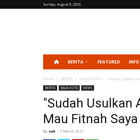
Sunday, August 9, 2026
BERITA
FEATURED
INFO
Home
BERITA
BALAI KOTA
"Sudah Usulkan An
BERITA
BALAI KOTA
NEWS
"Sudah Usulkan 
Mau Fitnah Saya 
By
sak
-
3 March, 2015