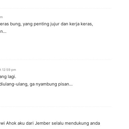
am
eras bung, yang penting jujur dan kerja keras,
un…
t 12:59 pm
ng lagi.
diulang-ulang, ga nyambung pisan…
owi Ahok aku dari Jember selalu mendukung anda