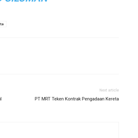
rta
Next article
l
PT MRT Teken Kontrak Pengadaan Kereta