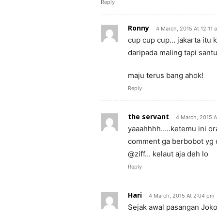
Reply
Ronny
4 March, 2015 At 12:11 
cup cup cup… jakarta itu k
daripada maling tapi sant
maju terus bang ahok!
Reply
the servant
4 March, 2015 A
yaaahhhh…..ketemu ini ora
comment ga berbobot yg 
@ziff… kelaut aja deh lo
Reply
Hari
4 March, 2015 At 2:04 pm
Sejak awal pasangan Jok