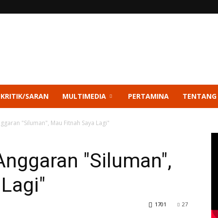
 KRITIK/SARAN
MULTIMEDIA
PERTAMINA
TENTANG
ggaran "Siluman", Mau Fitnah Saya Lagi"
Anggaran "Siluman",
Lagi"
1701
27