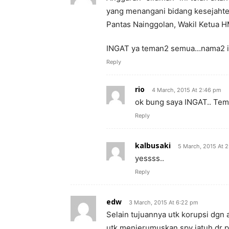
yang menangani bidang kesejahte
Pantas Nainggolan, Wakil Ketua HM
INGAT ya teman2 semua…nama2 it
Reply
rio
4 March, 2015 At 2:46 pm
ok bung saya INGAT.. Tem
Reply
kalbusaki
5 March, 2015 At 
yessss..
Reply
edw
3 March, 2015 At 6:22 pm
Selain tujuannya utk korupsi dgn
utk menjerumuskan spy jatuh dr po