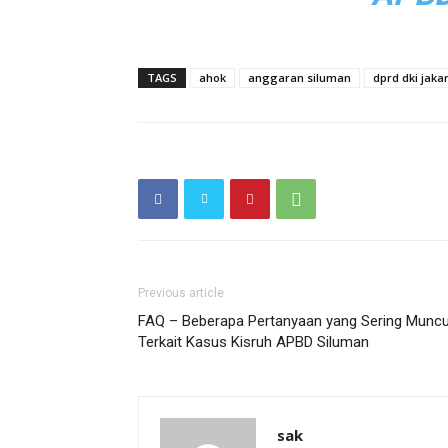
TAGS
ahok
anggaran siluman
dprd dki jaka
Previous article
FAQ – Beberapa Pertanyaan yang Sering Muncu
Terkait Kasus Kisruh APBD Siluman
sak