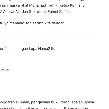
raan masyarakat Mohamad Taufik, Ketua Komisi E
 Ashraf Ali, dan Sekretaris Fahmi Zulfikar
u yg memang sdh sering kita dengar….
en2 Lain Jangan Lupa Nama2 Itu.
2:49 pm
 anggaran siluman, pengadaan buku trilogi adalah upaya
sisi skrg, di lingkugan dprd ada yg tdk senang dgn