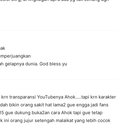
bak
emperjuangkan
gah gelapnya dunia. God bless yu
 krn transparansi YouTubenya Ahok..…tapi krn karakter
ah bikin orang sakit hat lama2 gue engga jadi fans
5 gue dukung buka2an cara Ahok tapi gue tetap
k ini orang jujur setengah malaikat yang lebih cocok