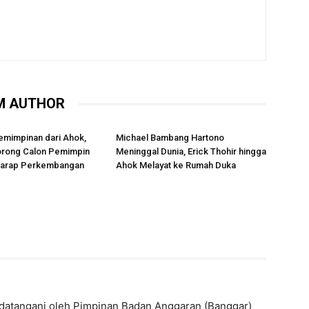
M AUTHOR
emimpinan dari Ahok,
Michael Bambang Hartono
rong Calon Pemimpin
Meninggal Dunia, Erick Thohir hingga
rharap Perkembangan
Ahok Melayat ke Rumah Duka
andatangani oleh Pimpinan Badan Anggaran (Banggar)