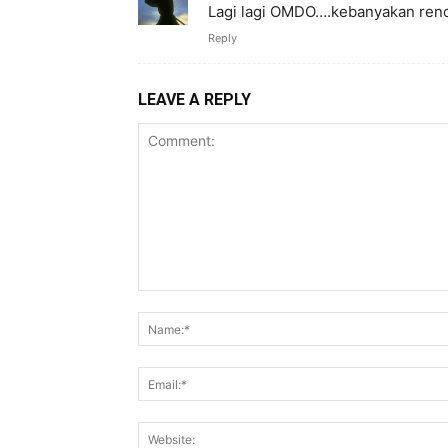
Lagi lagi OMDO….kebanyakan ren
Reply
LEAVE A REPLY