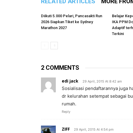
RELATED ARTICLES
MORE FRO
Diikuti 5.000 Pelari, Pancasakti Run
Belajar Kep
2026 Siapkan Tiket ke Sydney
IKA PPM Do
Marathon 2027
Adaptif te
Terkini
2 COMMENTS
edi jack
29 April, 2015 At 8:42 am
Sosialisasi pendaftarannya juga h
dr kelurahan setempat sebagai b
rumah.
Reply
ZIFF
29 April, 2015 At 4:54 pm