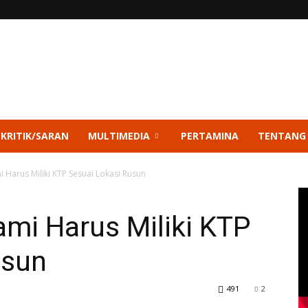
 KRITIK/SARAN
MULTIMEDIA
PERTAMINA
TENTANG
 Harus Miliki KTP Sesuai Lokasi Rusun
mi Harus Miliki KTP
usun
491
2