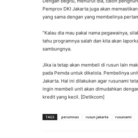
Dengan begitu, menurut dia, calon penghuni
Pemprov DKI Jakarta juga akan memastikan
yang sama dengan yang membelinya pertama
“‎Kalau dia mau pakai nama pegawainya, silaka
tahu programnya salah dan kita akan lapor
sambungnya.
Jika ia tetap akan membeli di rusun lain mak
pada Pemda untuk dikelola. Pembelinya unit
Jakarta. Hal ini dilakukan agar rusunami te
ingin membeli unit akan dimudahkan denga
kredit yang kecil. [Detikcom]
TAGS
perumnas
rusun jakarta
rusunami