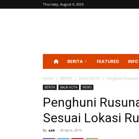
Thursday, August 6, 2026
BERITA
FEATURED
INFO
Home
BERITA
BALAI KOTA
Penghuni Rusunami
BERITA
BALAI KOTA
NEWS
Penghuni Rusuna
Sesuai Lokasi R
By
sak
-
28 April, 2015