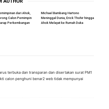
M AUTHOR
emimpinan dari Ahok,
Michael Bambang Hartono
rong Calon Pemimpin
Meninggal Dunia, Erick Thohir hingga
rharap Perkembangan
Ahok Melayat ke Rumah Duka
arus terbuka dan transparan dan disertakan surat PM1
ukti calon penghuni benar2 web tidak mempunyai