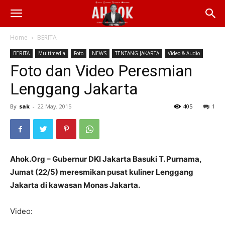
Home
BERITA
BERITA
Multimedia
Foto
NEWS
TENTANG JAKARTA
Video & Audio
Foto dan Video Peresmian
Lenggang Jakarta
By
sak
-
22 May, 2015
405
1
Ahok.Org – Gubernur DKI Jakarta Basuki T. Purnama,
Jumat (22/5) meresmikan pusat kuliner Lenggang
Jakarta di kawasan Monas Jakarta.
Video: