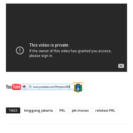
TAGS
lenggang jakarta
PKL
pkl monas
relokasi PKL