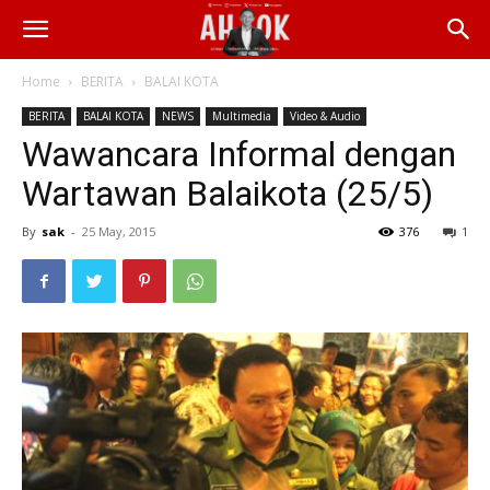
Home
BERITA
BALAI KOTA
BERITA
BALAI KOTA
NEWS
Multimedia
Video & Audio
Wawancara Informal dengan
Wartawan Balaikota (25/5)
By
sak
-
25 May, 2015
376
1