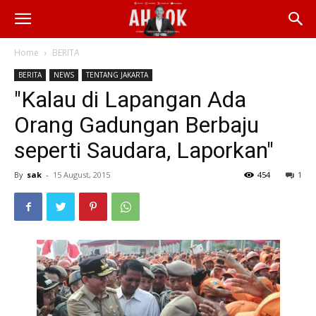
Home
BERITA
BERITA
NEWS
TENTANG JAKARTA
"Kalau di Lapangan Ada
Orang Gadungan Berbaju
seperti Saudara, Laporkan"
By
sak
-
15 August, 2015
454
1