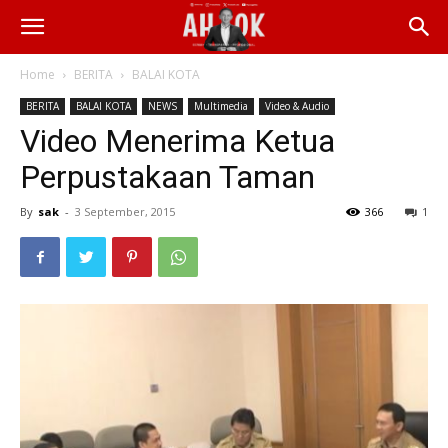
Home
BERITA
BALAI KOTA
BERITA
BALAI KOTA
NEWS
Multimedia
Video & Audio
Video Menerima Ketua
Perpustakaan Taman
By
sak
-
3 September, 2015
366
1