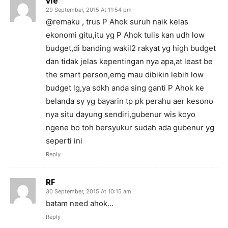
vie
29 September, 2015 At 11:54 pm
@remaku , trus P Ahok suruh naik kelas
ekonomi gitu,itu yg P Ahok tulis kan udh low
budget,di banding wakil2 rakyat yg high budget
dan tidak jelas kepentingan nya apa,at least be
the smart person,emg mau dibikin lebih low
budget lg,ya sdkh anda sing ganti P Ahok ke
belanda sy yg bayarin tp pk perahu aer kesono
nya situ dayung sendiri,gubenur wis koyo
ngene bo toh bersyukur sudah ada gubenur yg
seperti ini
Reply
RF
30 September, 2015 At 10:15 am
batam need ahok…
Reply