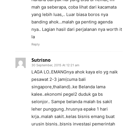
mah ga seberapa, coba lihat dari kacamata
yang lebih luas,.. Luar biasa boros nya
banding ahok…malah ga penting agenda
nya.. Lagian hasil dari perjalanan nya worth it
la
Reply
Sutrisno
30 September, 2015 At 12:21 am
LAGA LO..EMANGnya ahok kaya elo yg naik
pesawat 2-3 jam(cuma bali
singapore,thailand)..ke Belanda lama
kalee..ekonomi pegel2 duduk ga bs
selonjor.. Sampe belanda malah bs sakit
leher punggung..hrusnya epake 1 hari
krja..malah sakit..kelas bisnis emang buat
urusin bisnis..bisnis investasi pemerintah