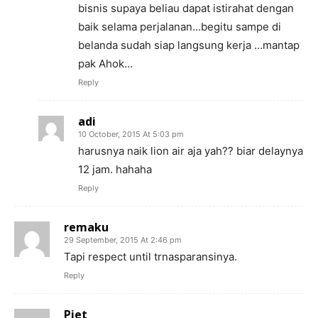
bisnis supaya beliau dapat istirahat dengan
baik selama perjalanan…begitu sampe di
belanda sudah siap langsung kerja …mantap
pak Ahok…
Reply
adi
10 October, 2015 At 5:03 pm
harusnya naik lion air aja yah?? biar delaynya
12 jam. hahaha
Reply
remaku
29 September, 2015 At 2:46 pm
Tapi respect until trnasparansinya.
Reply
Piet