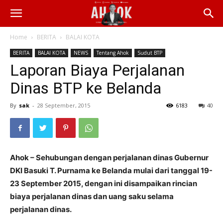
Home
BERITA
BALAI KOTA
BERITA
BALAI KOTA
NEWS
Tentang Ahok
Sudut BTP
Laporan Biaya Perjalanan
Dinas BTP ke Belanda
By
sak
-
28 September, 2015
6183
40
Ahok – Sehubungan dengan perjalanan dinas Gubernur
DKI Basuki T. Purnama ke Belanda mulai dari tanggal 19-
23 September 2015, dengan ini disampaikan rincian
biaya perjalanan dinas dan uang saku selama
perjalanan dinas.